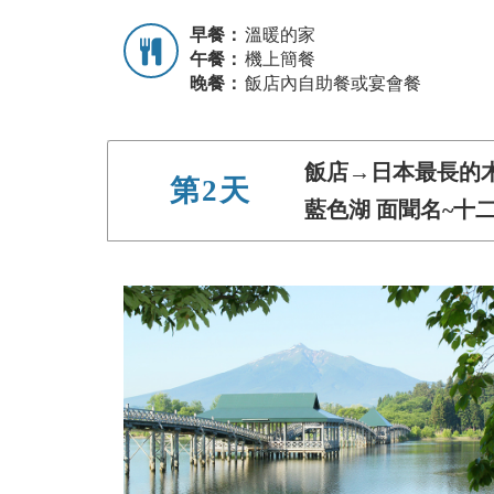
早餐：
溫暖的家
午餐：
機上簡餐
晚餐：
飯店內自助餐或宴會餐
飯店→日本最長的
第2天
藍色湖 面聞名~十