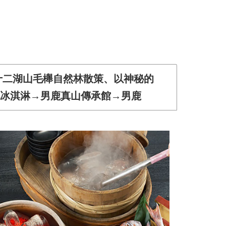
十二湖山毛櫸自然林散策、以神秘的
青池冰淇淋→男鹿真山傳承館→男鹿