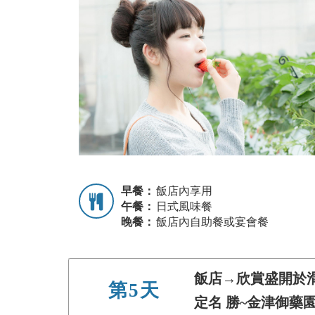
早餐：
飯店內享用
午餐：
日式風味餐
晚餐：
飯店內自助餐或宴會餐
飯店→欣賞盛開於滑
第5天
定名 勝~金津御藥