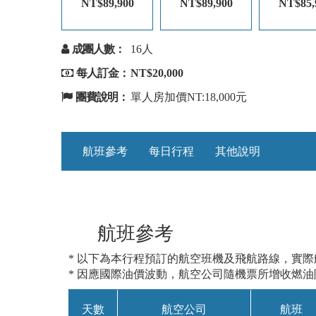
NT$89,900
NT$89,900
NT$85,
成團人數：
16人
每人訂金：
NT$20,000
團費說明：
單人房加價NT:18,000元
航班參考
每日行程
其他說明
航班參考
* 以下為本行程預訂的航空班機及飛航路線，實
* 因應國際油價波動，航空公司隨機票所增收燃
天數
航空公司
航班