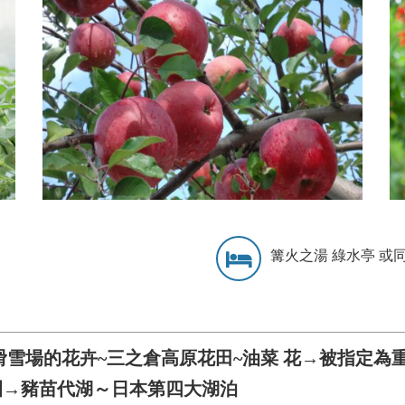
篝火之湯 綠水亭 或
雪場的花卉~三之倉高原花田~油菜 花→被指定為
園→豬苗代湖～日本第四大湖泊