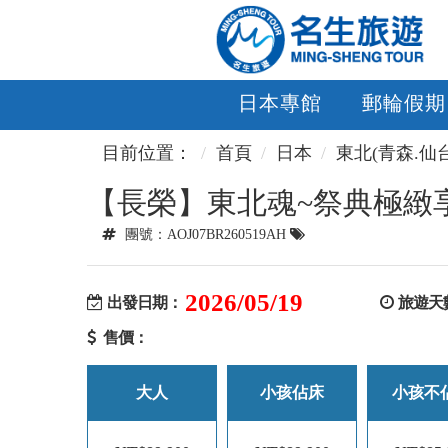
日本專館
郵輪假期
目前位置：
首頁
日本
東北(青森.仙
【長榮】東北魂~祭典極緻
團號：AOJ07BR260519AH
2026/05/19
出發日期：
旅遊天
售價：
大人
小孩佔床
小孩不