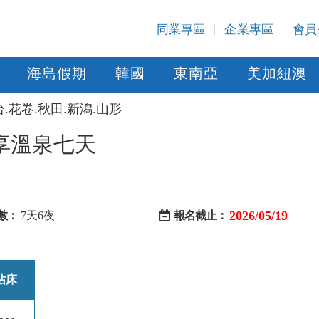
同業專區
企業專區
會員
海島假期
韓國
東南亞
美加紐澳
台.花卷.秋田.新潟.山形
享溫泉七天
2026/05/19
數：
7天6夜
報名截止：
佔床