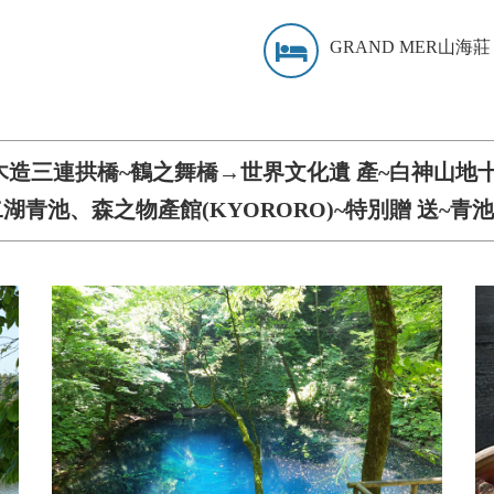
GRAND MER山海莊
木造三連拱橋~鶴之舞橋→世界文化遺 產~白神山地
二湖青池、森之物產館(KYORORO)~特別贈 送~