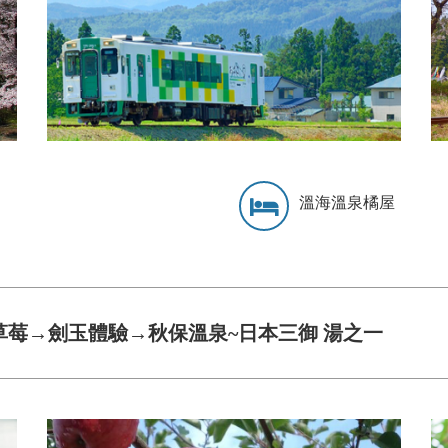
溫海溫泉橘屋
草莓→劍玉體驗→秋保溫泉~日本三御 湯之一