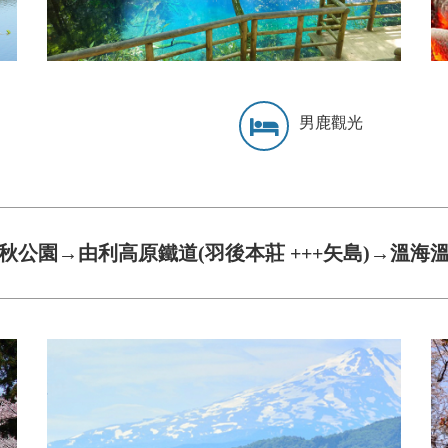
男鹿觀光
秋公園→由利高原鐵道(羽後本莊 +++矢島)→溫海