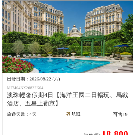
團
2026/08/22 (六)
MFM04NX26822K04
澳珠輕奢假期4日【海洋王國二日暢玩、馬戲
酒店、五星上葡京】
4天
航班
可售
19
18,800