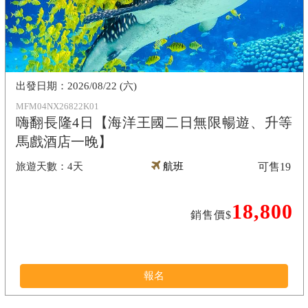
2026/08/22 (六)
MFM04NX26822K01
嗨翻長隆4日【海洋王國二日無限暢遊、升等
馬戲酒店一晚】
4天
航班
可售
19
18,800
銷售價$
報名