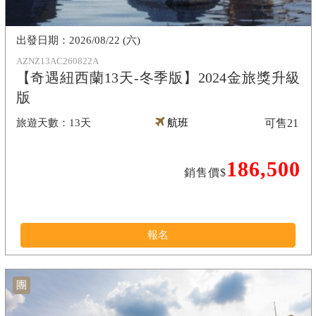
2026/08/22 (六)
AZNZ13AC260822A
【奇遇紐西蘭13天-冬季版】2024金旅獎升級
版
13天
航班
可售
21
186,500
銷售價$
報名
團