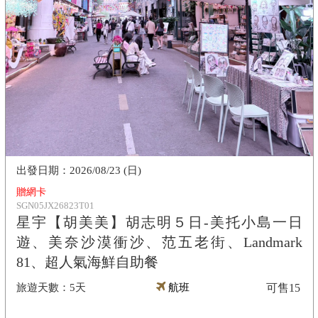
2026/08/23 (日)
贈網卡
SGN05JX26823T01
星宇【胡美美】胡志明５日-美托小島一日
遊、美奈沙漠衝沙、范五老街、Landmark
81、超人氣海鮮自助餐
5天
航班
可售
15