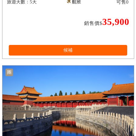
5天
航班
可售
0
35,900
銷售價$
候補
團