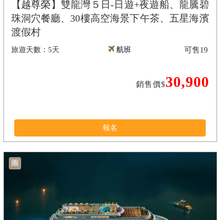
【越尊榮】雙龍灣５日-日遊+夜遊船、龍騰碧
珠洞穴餐廳、30樓高空海景下午茶、五星海濱
渡假村
5天
航班
可售
19
30,900
銷售價$
報名
團