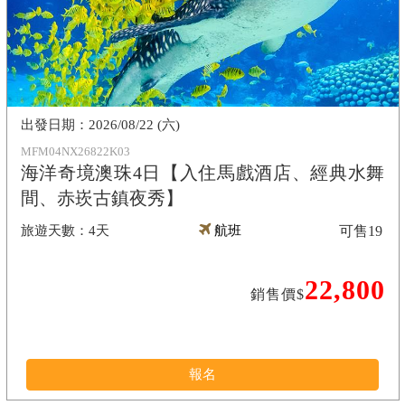
2026/08/22 (六)
MFM04NX26822K03
海洋奇境澳珠4日【入住馬戲酒店、經典水舞
間、赤崁古鎮夜秀】
4天
航班
可售
19
22,800
銷售價$
報名