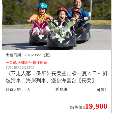
2026/08/21 (五)
一口價/送SIM卡+轉接插頭
PUS04BR26821T03
《不走人蔘．保肝》長榮釜山省一夏４日～斜
坡滑車、海岸列車、漫步海雲台【長榮】
4天
航班
可售
1
19,900
銷售價$