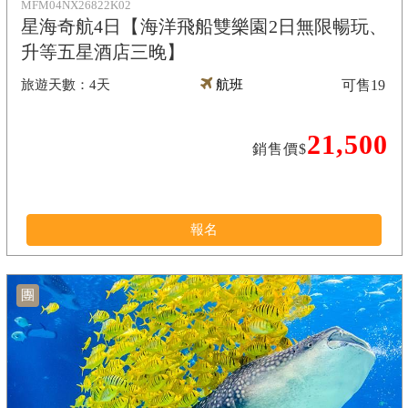
MFM04NX26822K02
星海奇航4日【海洋飛船雙樂園2日無限暢玩、
升等五星酒店三晚】
4天
航班
可售
19
21,500
銷售價$
報名
團