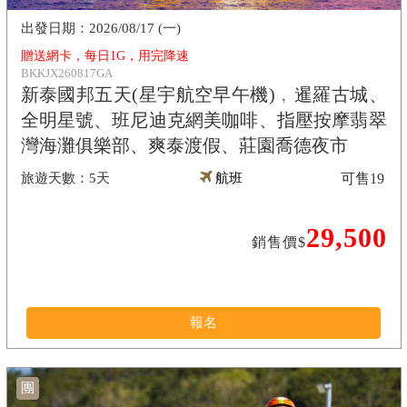
2026/08/17 (一)
贈送網卡，每日1G，用完降速
BKKJX260817GA
新泰國邦五天(星宇航空早午機)﹐暹羅古城、
全明星號、班尼迪克網美咖啡、指壓按摩翡翠
灣海灘俱樂部、爽泰渡假、莊園喬德夜市
5天
航班
可售
19
29,500
銷售價$
報名
團