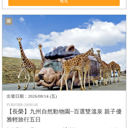
報名
團
2026/08/14 (五)
FUK05BR-260814E
【長榮】九州自然動物園~百選雙溫泉 親子優
雅輕旅行五日