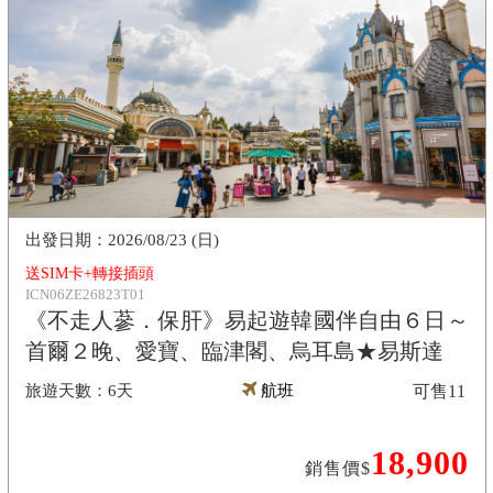
2026/08/23 (日)
送SIM卡+轉接插頭
ICN06ZE26823T01
《不走人蔘．保肝》易起遊韓國伴自由６日～
首爾２晚、愛寶、臨津閣、烏耳島★易斯達
6天
航班
可售
11
18,900
銷售價$