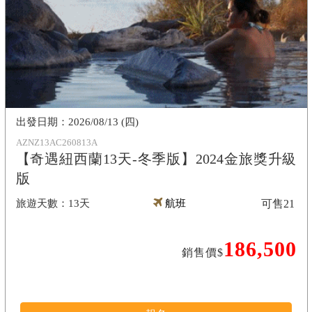
2026/08/13 (四)
AZNZ13AC260813A
【奇遇紐西蘭13天-冬季版】2024金旅獎升級
版
13天
航班
可售
21
186,500
銷售價$