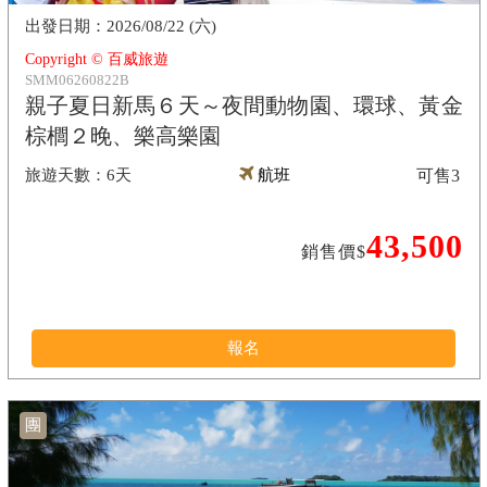
2026/08/22 (六)
Copyright © 百威旅遊
SMM06260822B
親子夏日新馬６天～夜間動物園、環球、黃金
棕櫚２晚、樂高樂園
6天
航班
可售
3
43,500
銷售價$
報名
團