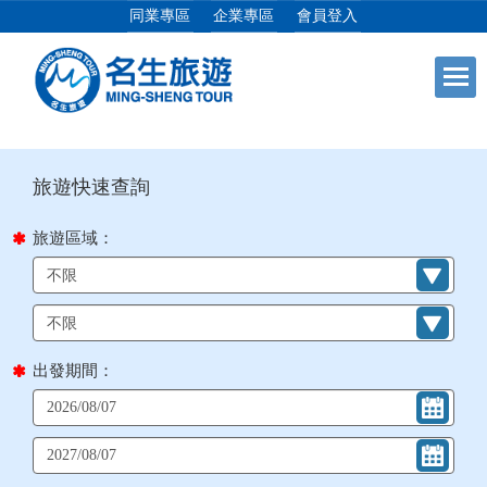
同業專區
企業專區
會員登入
目前位置：
首頁
列表
+
日本專館
+
郵輪假期
旅遊區域：
+
海島假期
+
韓國
出發期間：
+
東南亞