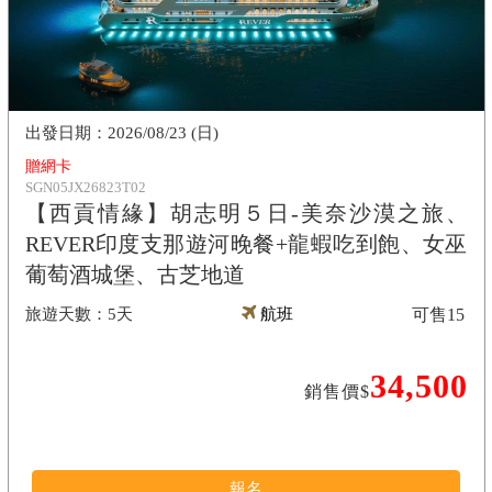
2026/08/23 (日)
贈網卡
SGN05JX26823T02
【西貢情緣】胡志明５日-美奈沙漠之旅、
REVER印度支那遊河晚餐+龍蝦吃到飽、女巫
葡萄酒城堡、古芝地道
5天
航班
可售
15
34,500
銷售價$
報名