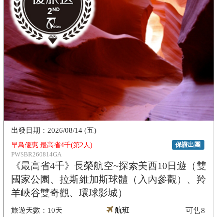
2026/08/14 (五)
保證出團
早鳥優惠 最高省4千(第2人)
PWSBR260814GA
《最高省4千》長榮航空~探索美西10日遊（雙
國家公園、拉斯維加斯球體（入內參觀）、羚
羊峽谷雙奇觀、環球影城）
10天
航班
可售
8