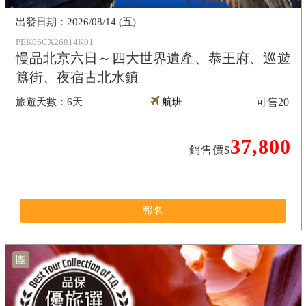
2026/08/14 (五)
PEK06CX26814K01
慢品北京六日～四大世界遺產、恭王府、巡遊
簋街、夜宿古北水鎮
6天
航班
可售
20
37,800
銷售價$
報名
團