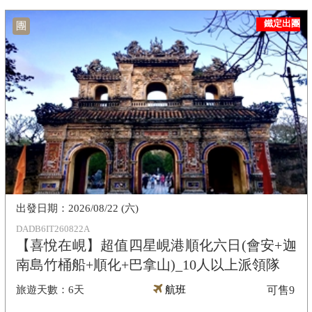
鐵定出團
團
2026/08/22 (六)
DADB6IT260822A
【喜悅在峴】超值四星峴港順化六日(會安+迦
南島竹桶船+順化+巴拿山)_10人以上派領隊
6天
航班
可售
9