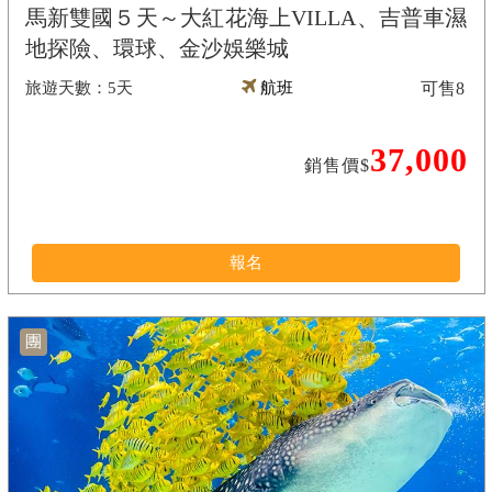
馬新雙國５天～大紅花海上VILLA、吉普車濕
地探險、環球、金沙娛樂城
5天
航班
可售
8
37,000
銷售價$
報名
團