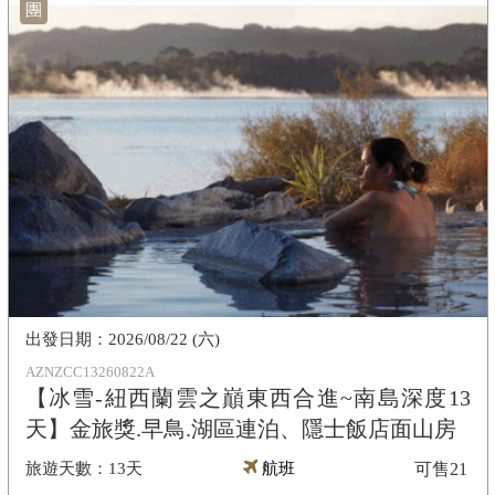
團
2026/08/22 (六)
AZNZCC13260822A
【冰雪-紐西蘭雲之巔東西合進~南島深度13
天】金旅獎.早鳥.湖區連泊、隱士飯店面山房
13天
航班
可售
21