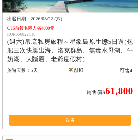
2026/08/22 (六)
6/15前報名兩人省4000元
ROR056822CIC
(週六)帛琉私房旅程～星象島原生態5日遊(包
船三次快艇出海、洛克群島、無毒水母湖、牛
奶湖、大斷層、老爺度假村）
5天
航班
可售
4
61,800
銷售價$
報名