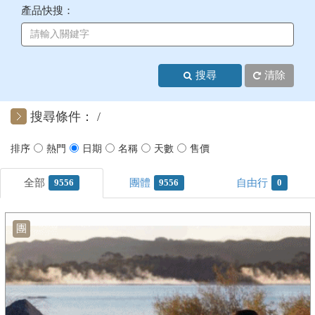
產品快搜：
+
美加紐澳
+
歐洲
搜尋
清除
客製化行程
搜尋條件：
9556
9556
0
團